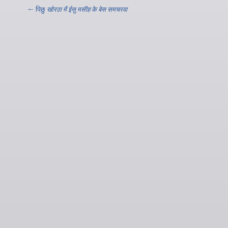
← पिछु
खोरठा में ईसु मसीह के बेस समचरवा