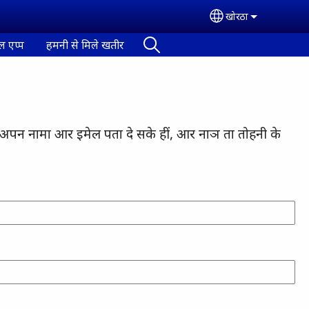
खोरठा
Select your lan
ल एप्प
हमनी से मिले खतीर
ी अपन नामा आर इमेल पता दे सके हीं, आर नाञ ता तोहनी के