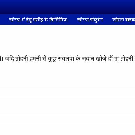
खोरठा में ईसु मसीह के फिलिमिया
खोरठा फोटुवेन
खोरठा बाइब
ीं। जदि तोहनी हमनी से कुछु सवलवा के जवाब खोजे हीं ता तोहन